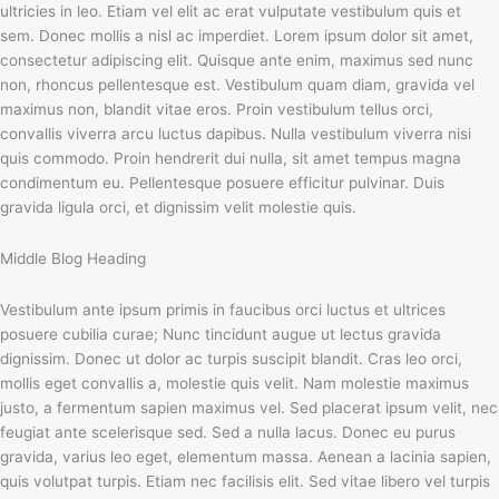
ultricies in leo. Etiam vel elit ac erat vulputate vestibulum quis et
sem. Donec mollis a nisl ac imperdiet. Lorem ipsum dolor sit amet,
consectetur adipiscing elit. Quisque ante enim, maximus sed nunc
non, rhoncus pellentesque est. Vestibulum quam diam, gravida vel
maximus non, blandit vitae eros. Proin vestibulum tellus orci,
convallis viverra arcu luctus dapibus. Nulla vestibulum viverra nisi
quis commodo. Proin hendrerit dui nulla, sit amet tempus magna
condimentum eu. Pellentesque posuere efficitur pulvinar. Duis
gravida ligula orci, et dignissim velit molestie quis.
Middle Blog Heading
Vestibulum ante ipsum primis in faucibus orci luctus et ultrices
posuere cubilia curae; Nunc tincidunt augue ut lectus gravida
dignissim. Donec ut dolor ac turpis suscipit blandit. Cras leo orci,
mollis eget convallis a, molestie quis velit. Nam molestie maximus
justo, a fermentum sapien maximus vel. Sed placerat ipsum velit, nec
feugiat ante scelerisque sed. Sed a nulla lacus. Donec eu purus
gravida, varius leo eget, elementum massa. Aenean a lacinia sapien,
quis volutpat turpis. Etiam nec facilisis elit. Sed vitae libero vel turpis