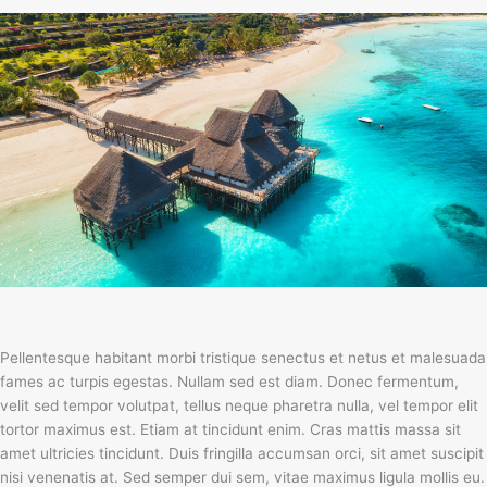
Pellentesque habitant morbi tristique senectus et netus et malesuada
fames ac turpis egestas. Nullam sed est diam. Donec fermentum,
velit sed tempor volutpat, tellus neque pharetra nulla, vel tempor elit
tortor maximus est. Etiam at tincidunt enim. Cras mattis massa sit
amet ultricies tincidunt. Duis fringilla accumsan orci, sit amet suscipit
nisi venenatis at. Sed semper dui sem, vitae maximus ligula mollis eu.