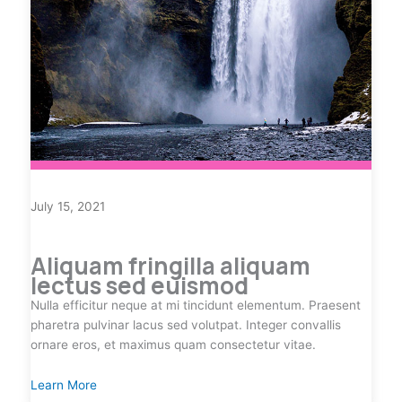
July 15, 2021
Aliquam fringilla aliquam
lectus sed euismod
Nulla efficitur neque at mi tincidunt elementum. Praesent
pharetra pulvinar lacus sed volutpat. Integer convallis
ornare eros, et maximus quam consectetur vitae.
Learn More