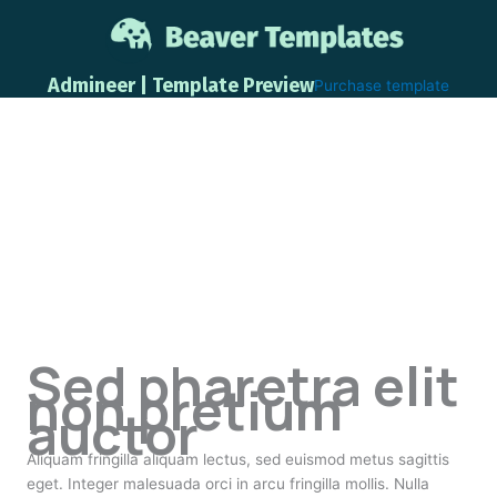
Skip
to
content
Admineer | Template Preview
Purchase template
Sed pharetra elit
non pretium
auctor
Aliquam fringilla aliquam lectus, sed euismod metus sagittis
eget. Integer malesuada orci in arcu fringilla mollis. Nulla