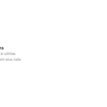
ns
i utilitas
dem eius nata