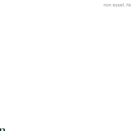
non esset.
Ha
n