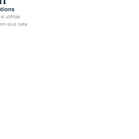
tions
i utilitas
dem eius nata