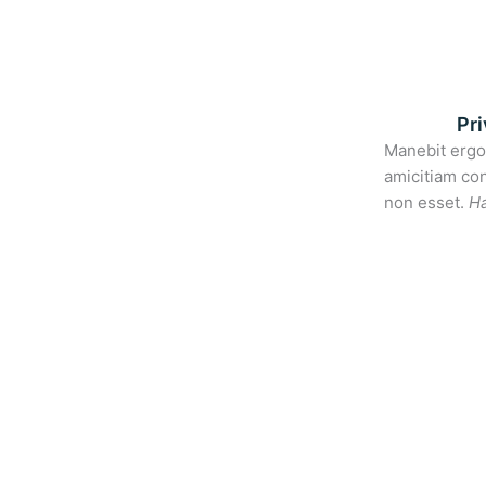
Pr
Manebit ergo a
amicitiam con
non esset.
Ha