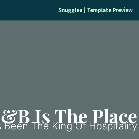
Snugglen | Template Preview
&B Is The Place
Been The King Of Hospitality