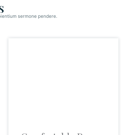
s
sipientium sermone pendere.